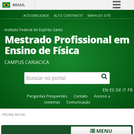
BRASIL
Simplifique!
ACESSIBILIDADE
ALTO CONTRASTE
MAPA DO SITE
Comunica BR
Instituto Federal do Espírito Santo
Participe
Mestrado Profissional em
Acesso à informação
Ensino de Física
Legislação
CAMPUS CARIACICA
Canais
EN
ES
DE
IT
FR
Perguntas Frequentes
Contato
Acesso a
sistemas
Comunicação
PÁGINA INICIAL
MENU