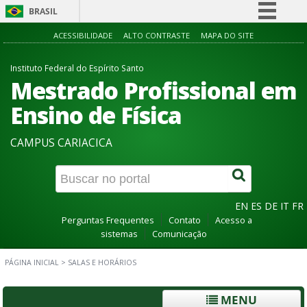
BRASIL
Simplifique!
ACESSIBILIDADE
ALTO CONTRASTE
MAPA DO SITE
Comunica BR
Instituto Federal do Espírito Santo
Participe
Mestrado Profissional em
Acesso à informação
Ensino de Física
Legislação
CAMPUS CARIACICA
Canais
EN
ES
DE
IT
FR
Perguntas Frequentes
Contato
Acesso a
sistemas
Comunicação
PÁGINA INICIAL
>
SALAS E HORÁRIOS
MENU