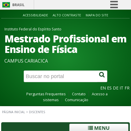
BRASIL
Simplifique!
ACESSIBILIDADE
ALTO CONTRASTE
MAPA DO SITE
Comunica BR
Instituto Federal do Espírito Santo
Participe
Mestrado Profissional em
Acesso à informação
Ensino de Física
Legislação
CAMPUS CARIACICA
Canais
EN
ES
DE
IT
FR
Perguntas Frequentes
Contato
Acesso a
sistemas
Comunicação
PÁGINA INICIAL
>
DISCENTES
MENU