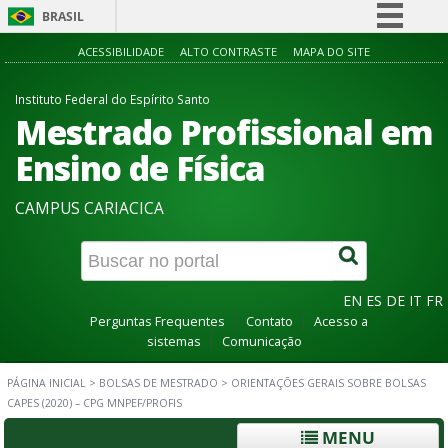
BRASIL
Simplifique!
ACESSIBILIDADE
ALTO CONTRASTE
MAPA DO SITE
Comunica BR
Instituto Federal do Espírito Santo
Participe
Mestrado Profissional em
Acesso à informação
Ensino de Física
Legislação
CAMPUS CARIACICA
Canais
EN
ES
DE
IT
FR
Perguntas Frequentes
Contato
Acesso a
sistemas
Comunicação
PÁGINA INICIAL
>
BOLSAS DE MESTRADO
>
ORIENTAÇÕES GERAIS SOBRE BOLSAS
CAPES (2020) – CPG MNPEF/PROFIS
MENU